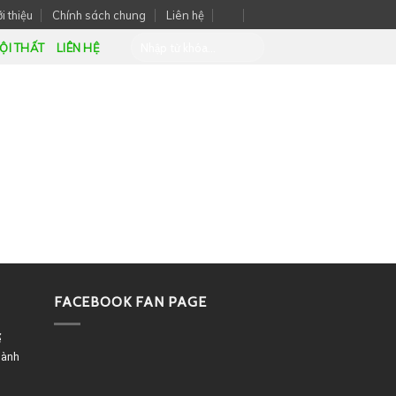
i thiệu
Chính sách chung
Liên hệ
ỘI THẤT
LIÊN HỆ
FACEBOOK FAN PAGE
ể
dành