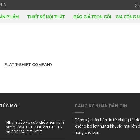
FUN
Giớ
ẢN PHẨM
THIẾT KẾ NỘI THẤT
BÁO GIÁ TRỌN GÓI
GIA CÔNG N
FLAT T-SHIRT COMPANY
 TỨC MỚI
ĐĂNG KÝ NHẬN BẢN TIN
Đăng ký nhận bản tin từ chúng tôi đ
Nhằm bảo vệ sức khỏe nên nắm
không bỏ lỡ những khuyến mại lớn 
vững VÁN TIÊU CHUẨN E1 – E2
và FORMALDEHYDE
riêng cho bạn.