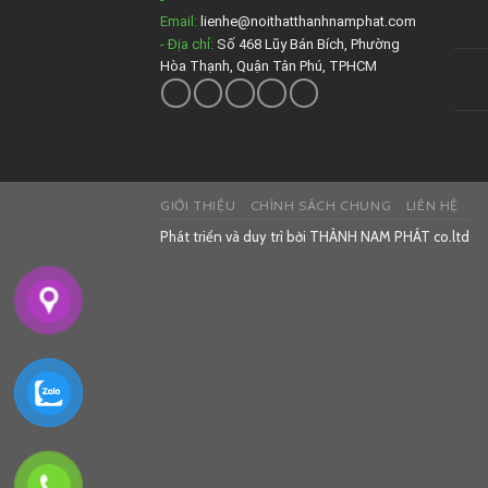
Email:
lienhe@noithatthanhnamphat.com
- Địa chỉ:
Số 468 Lũy Bán Bích, Phường
Hòa Thạnh, Quận Tân Phú, TPHCM
GIỚI THIỆU
CHÍNH SÁCH CHUNG
LIÊN HỆ
Phát triển và duy trì bởi
THÀNH NAM PHÁT co.ltd