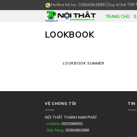
Skip
Hotline hỗ trợ :
02866862888
|
Duy trì bởi
TNP 
to
TRANG CHỦ
S
content
LOOKBOOK
LOOKBOOK SUMMER
VỀ CHÚNG TÔI
TIN
NỘI THẤT THÀNH NAM PHÁT
- Hotline:
0925588993
- Bán hàng:
02866862888
-