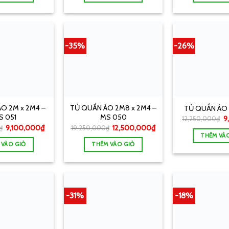
-35%
-26%
O 2M x 2M4 –
TỦ QUẦN ÁO 2M8 x 2M4 –
TỦ QUẦN ÁO 
S 051
MS 050
9
12,250,000
₫
9,100,000
₫
12,500,000
₫
₫
19,250,000
₫
THÊM VÀ
 VÀO GIỎ
THÊM VÀO GIỎ
-31%
-18%