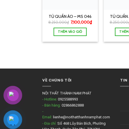
TỦ QUẦN ÁO – MS 046
TỦ QUẦN 
7,100,000
₫
8,250,000
₫
8,250,000
THÊM VÀO GIỎ
THÊM
VỀ CHÚNG TÔI
TIN
NỘI THẤT THÀNH NAM PHÁT
- Hotline:
0925588993
- Bán hàng:
02866862888
-
Email:
lienhe@noithatthanhnamphat.com
- Địa chỉ:
Số 468 Lũy Bán Bích, Phường