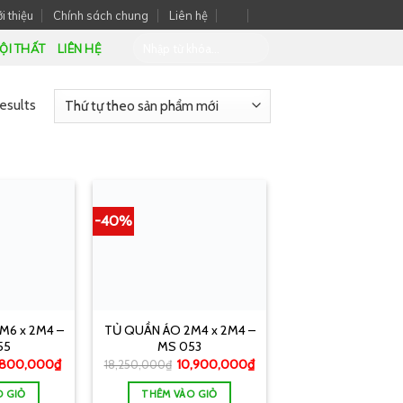
i thiệu
Chính sách chung
Liên hệ
ỘI THẤT
LIÊN HỆ
esults
-40%
M6 x 2M4 –
TỦ QUẦN ÁO 2M4 x 2M4 –
55
MS 053
1,800,000
₫
10,900,000
₫
18,250,000
₫
O GIỎ
THÊM VÀO GIỎ