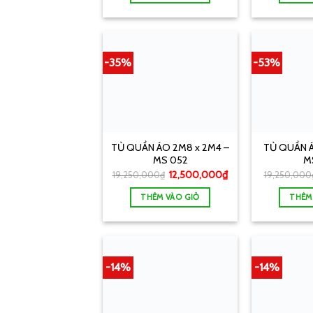
-35%
-53%
TỦ QUẦN ÁO 2M8 x 2M4 –
TỦ QUẦN Á
MS 052
M
12,500,000
₫
19,250,000
₫
19,250,000
THÊM VÀO GIỎ
THÊM
-14%
-14%