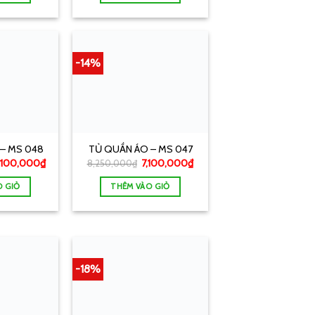
-14%
– MS 048
TỦ QUẦN ÁO – MS 047
,100,000
₫
7,100,000
₫
8,250,000
₫
O GIỎ
THÊM VÀO GIỎ
-18%