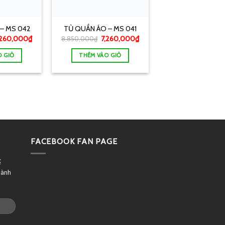
– MS 042
TỦ QUẦN ÁO – MS 041
,260,000
₫
7,260,000
₫
8,850,000
₫
O GIỎ
THÊM VÀO GIỎ
FACEBOOK FAN PAGE
ể
dành