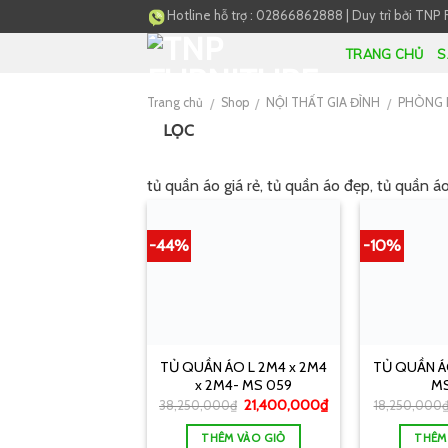
Skip
Hotline hỗ trợ :
02866862888
|
Duy trì bởi
TNP 
to
TRANG CHỦ
S
content
Trang chủ
Shop
NỘI THẤT GIA ĐÌNH
PHÒNG 
/
/
/
LỌC
tủ quần áo giá rẻ, tủ quần áo đẹp, tủ quần á
-44%
-10%
TỦ QUẦN ÁO L 2M4 x 2M4
TỦ QUẦN Á
x 2M4- MS 059
MS
21,400,000
₫
38,250,000
₫
18,250,000
THÊM VÀO GIỎ
THÊM