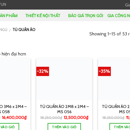
FUN
Giớ
ẢN PHẨM
THIẾT KẾ NỘI THẤT
BÁO GIÁ TRỌN GÓI
GIA CÔNG N
NGỦ
TỦ QUẦN ÁO
/
Showing 1–15 of 53 r
o hiện đại hcm
-32%
-35%
O 3M6 x 2M4 –
TỦ QUẦN ÁO 2M8 x 2M4 –
TỦ QUẦN ÁO 2
 058
MS 056
MS 0
16,400,000
₫
12,500,000
₫
1
₫
18,250,000
₫
18,250,000
₫
 VÀO GIỎ
THÊM VÀO GIỎ
THÊM VÀ