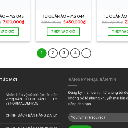
ÁO – MS 045
TỦ QUẦN ÁO – MS 044
TỦ QUẦN ÁO 
7,100,000
₫
5,450,000
₫
7
₫
7,850,000
₫
8,850,000
₫
 VÀO GIỎ
THÊM VÀO GIỎ
THÊM VÀ
1
2
3
4
 TỨC MỚI
ĐĂNG KÝ NHẬN BẢN TIN
Đăng ký nhận bản tin từ chúng tôi đ
Nhằm bảo vệ sức khỏe nên nắm
không bỏ lỡ những khuyến mại lớn 
vững VÁN TIÊU CHUẨN E1 – E2
và FORMALDEHYDE
riêng cho bạn.
CHÍNH SÁCH BÁN HÀNG ĐẠI LÝ