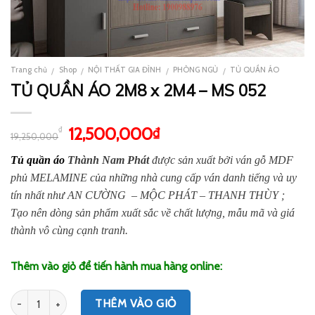
Trang chủ
Shop
NỘI THẤT GIA ĐÌNH
PHÒNG NGỦ
TỦ QUẦN ÁO
/
/
/
/
TỦ QUẦN ÁO 2M8 x 2M4 – MS 052
12,500,000
₫
₫
19,250,000
Tủ quần áo
Thành Nam Phát
được sản xuất bởi ván gỗ MDF
phủ MELAMINE của những nhà cung cấp ván danh tiếng và uy
tín nhất như AN CƯỜNG – MỘC PHÁT – THANH THÙY ;
Tạo nên dòng sản phẩm xuất sắc về chất lượng, mẫu mã và giá
thành vô cùng cạnh tranh.
Thêm vào giỏ để tiến hành mua hàng online:
Số lượng
THÊM VÀO GIỎ