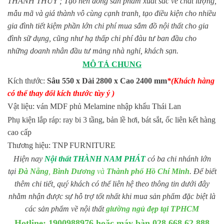
THANH THÙY ; Tạo nên dòng sản phẩm xuất sắc về chất lượng,
mẫu mã và giá thành vô cùng cạnh tranh, tạo điều kiện cho nhiều
gia đình tiết kiệm phần lớn chi phí mua sắm đồ nội thất cho gia
đình sữ dụng, cũng như hạ thấp chi phí đàu tư ban đầu cho
những doanh nhân đầu tư mảng nhà nghỉ, khách sạn.
MÔ TẢ CHUNG
Kích thước:
Sâu 550 x Dài 2800 x Cao 2400 mm
*(Khách hàng
có thể thay đổi kích thước tùy ý )
Vật liệu: ván MDF phủ Melamine nhập khẩu Thái Lan
Phụ kiện lắp ráp: ray bi 3 tầng, bản lề hơi, bát sắt, ốc liên kết hàng
cao cấp
Thương hiệu: TNP FURNITURE
Hiện nay
Nội thất THÀNH NAM PHÁT
có ba chi nhánh lớn
tại
Đà Nẵng
,
Bình Dương
và
Thành phố Hồ Chí Minh
. Để biết
thêm chi tiết, quý khách có thể liên hệ theo thông tin dưới đây
nhằm nhận được sự hỗ trợ tốt nhất khi mua sản phẩm đặc biệt là
các sản phẩm về nội thất
giường ngủ đẹp tại TPHCM
Hotline: 1900988976 hoặc máy bàn 028 668 62 888