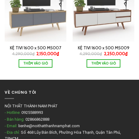
KỆ TIVI 1600 x 500 MS007
KỆ TIVI 1600 x 500 MS009
4,290,000
₫
2,150,000
₫
4,290,000
₫
2,250,000
₫
THÊM VÀO GIỎ
THÊM VÀO GIỎ
VỀ CHÚNG TÔI
NỘI THẤT THÀNH NAM PHÁT
- Hotline:
0925588993
- Bán hàng:
02866862888
- Email:
lienhe@noithatthanhnamphat.com
- Địa chỉ:
Số 468 Lũy Bán Bích, Phường Hòa Thạnh, Quận Tân Phú,
TPHCM