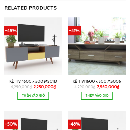
RELATED PRODUCTS
-48%
-41%
KỆ TIVI 1600 x 500 MS0113
KỆ TIVI 1600 x 500 MS006
4,290,000
₫
2,250,000
₫
4,290,000
₫
2,550,000
₫
THÊM VÀO GIỎ
THÊM VÀO GIỎ
-50%
-48%