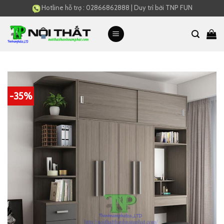
Skip
Hotline hỗ trợ :
02866862888
|
Duy trì bởi
TNP FUN
to
content
-35%