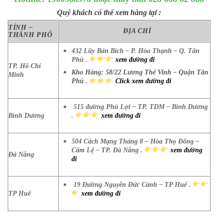
Quý khách có thể xem hàng tại :
TỈNH –
ĐỊA CHỈ
THÀNH PHỐ
432 Lũy Bán Bích – P. Hòa Thạnh – Q. Tân
Phú .
xem đường đi
TP. Hồ Chí
Kho Hàng: 58/22 Lương Thế Vinh – Quận Tân
Minh
Phú .
Click xem đường đi
515 đường Phú Lợi – TP. TDM – Bình Dương
Bình Dương
.
xem đường đi
504 Cách Mạng Tháng 8 – Hòa Thọ Đông –
Cẩm Lệ – TP. Đà Nẵng .
xem đường
Đà Nẵng
đi
19 Đường Nguyễn Đức Cảnh – TP Huế .
TP Huế
xem đường đi