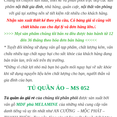
Chúng tôi chuyên sản xuất, thiết kế và phân phối trực tiếp các sản
phẩm
nội thất gia đình
, nhà hàng, quán cafe,
nội thất văn phòng
với giá tại xưởng nên sẽ tiết kiệm rất nhiều cho khách hàng.
Nhận sản xuất thiết kế theo yêu cầu, Có bảng giá sĩ cùng với
chiết khấu cao cho đại lý và đơn hàng lớn./.
>>>> Mọi sản phẩm chúng tôi bán ra đều được bảo hành từ 12
đến 36 tháng theo hóa đơn bán hàng <<<<<
* Tuyệt đối không sữ dụng ván gỗ tạp phẩm, chất lượng kém, ván
chứa nhiều tạp chất nguy hại cho sức khỏe của khách hàng đang
bán tràn lan, trôi nổi trên thị trường.
*Đừng vì chút lợi nhỏ mà bạn bỏ quên mối nguy hại về sức khỏe
khi sữ dụng nguyên liệu kém chất lượng cho bạn, người thân và
gia đình của bạn.
TỦ QUẦN ÁO – MS 052
Tủ quần áo giá rẻ
của chúng tôi phân phối
được sản xuất bởi
ván gỗ
MDF phủ MELAMINE
của những nhà cung cấp ván
danh tiếng và uy tín nhất như AN CƯỜNG – MỘC PHÁT –