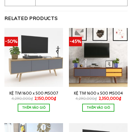
RELATED PRODUCTS
-50%
-45%
KỆ TIVI 1600 x 500 MS007
KỆ TIVI 1600 x 500 MS004
4,290,000
₫
2,150,000
₫
4,290,000
₫
2,350,000
₫
THÊM VÀO GIỎ
THÊM VÀO GIỎ