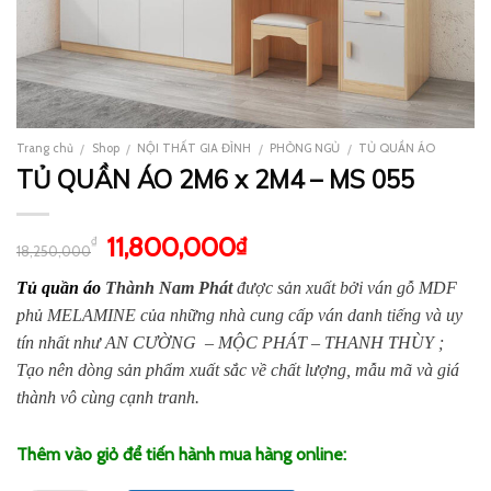
Trang chủ
Shop
NỘI THẤT GIA ĐÌNH
PHÒNG NGỦ
TỦ QUẦN ÁO
/
/
/
/
TỦ QUẦN ÁO 2M6 x 2M4 – MS 055
11,800,000
₫
₫
18,250,000
Tủ quần áo
Thành Nam Phát
được sản xuất bởi ván gỗ MDF
phủ MELAMINE của những nhà cung cấp ván danh tiếng và uy
tín nhất như AN CƯỜNG – MỘC PHÁT – THANH THÙY ;
Tạo nên dòng sản phẩm xuất sắc về chất lượng, mẫu mã và giá
thành vô cùng cạnh tranh.
Thêm vào giỏ để tiến hành mua hàng online: