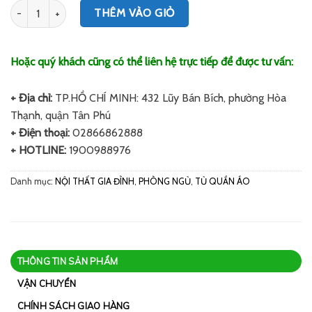
Số lượng
THÊM VÀO GIỎ
Hoặc quý khách cũng có thể liên hệ trực tiếp để được tư vấn:
+ Địa chỉ:
TP.HỒ CHÍ MINH: 432 Lũy Bán Bích, phường Hòa
Thạnh, quận Tân Phú
+ Điện thoại:
02866862888
+ HOTLINE:
1900988976
Danh mục:
NỘI THẤT GIA ĐÌNH
,
PHÒNG NGỦ
,
TỦ QUẦN ÁO
THÔNG TIN SẢN PHẨM
VẬN CHUYỂN
CHÍNH SÁCH GIAO HÀNG