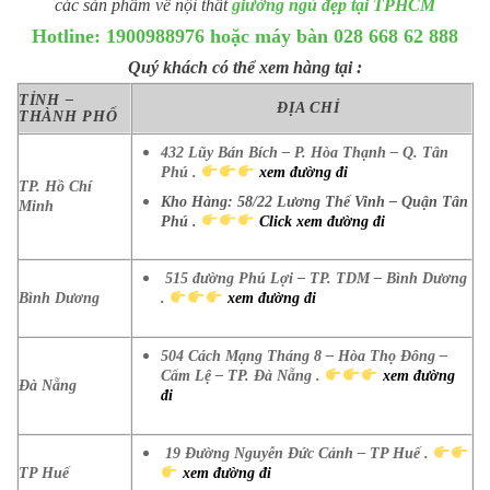
các sản phẩm về nội thất
giường ngủ đẹp tại TPHCM
Hotline: 1900988976 hoặc máy bàn 028 668 62 888
Quý khách có thể xem hàng tại :
TỈNH –
ĐỊA CHỈ
THÀNH PHỐ
432 Lũy Bán Bích – P. Hòa Thạnh – Q. Tân
Phú .
xem đường đi
TP. Hồ Chí
Kho Hàng: 58/22 Lương Thế Vinh – Quận Tân
Minh
Phú .
Click xem đường đi
515 đường Phú Lợi – TP. TDM – Bình Dương
Bình Dương
.
xem đường đi
504 Cách Mạng Tháng 8 – Hòa Thọ Đông –
Cẩm Lệ – TP. Đà Nẵng .
xem đường
Đà Nẵng
đi
19 Đường Nguyễn Đức Cảnh – TP Huế .
TP Huế
xem đường đi