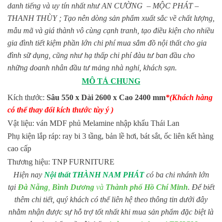
danh tiếng và uy tín nhất như AN CƯỜNG – MỘC PHÁT –
THANH THÙY ; Tạo nên dòng sản phẩm xuất sắc về chất lượng,
mẫu mã và giá thành vô cùng cạnh tranh, tạo điều kiện cho nhiều
gia đình tiết kiệm phần lớn chi phí mua sắm đồ nội thất cho gia
đình sữ dụng, cũng như hạ thấp chi phí đàu tư ban đầu cho
những doanh nhân đầu tư mảng nhà nghỉ, khách sạn.
MÔ TẢ CHUNG
Kích thước:
Sâu 550 x Dài 2600 x Cao 2400 mm
*(Khách hàng
có thể thay đổi kích thước tùy ý )
Vật liệu: ván MDF phủ Melamine nhập khẩu Thái Lan
Phụ kiện lắp ráp: ray bi 3 tầng, bản lề hơi, bát sắt, ốc liên kết hàng
cao cấp
Thương hiệu: TNP FURNITURE
Hiện nay
Nội thất THÀNH NAM PHÁT
có ba chi nhánh lớn
tại
Đà Nẵng
,
Bình Dương
và
Thành phố Hồ Chí Minh
. Để biết
thêm chi tiết, quý khách có thể liên hệ theo thông tin dưới đây
nhằm nhận được sự hỗ trợ tốt nhất khi mua sản phẩm đặc biệt là