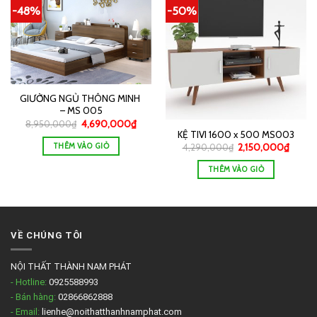
-48%
-50%
GIƯỜNG NGỦ THÔNG MINH
– MS 005
8,950,000
₫
4,690,000
₫
KỆ TIVI 1600 x 500 MS003
THÊM VÀO GIỎ
4,290,000
₫
2,150,000
₫
THÊM VÀO GIỎ
VỀ CHÚNG TÔI
NỘI THẤT THÀNH NAM PHÁT
- Hotline:
0925588993
- Bán hàng:
02866862888
- Email:
lienhe@noithatthanhnamphat.com