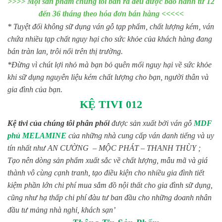
>>>> Mọi sản phẩm chúng tôi bán ra đều được bảo hành từ 12
đến 36 tháng theo hóa đơn bán hàng <<<<<
* Tuyệt đối không sữ dụng ván gỗ tạp phẩm, chất lượng kém, ván
chứa nhiều tạp chất nguy hại cho sức khỏe của khách hàng đang
bán tràn lan, trôi nổi trên thị trường.
*Đừng vì chút lợi nhỏ mà bạn bỏ quên mối nguy hại về sức khỏe
khi sữ dụng nguyên liệu kém chất lượng cho bạn, người thân và
gia đình của bạn.
KỆ TIVI 012
Kệ tivi của chúng tôi phân phối
được sản xuất bởi ván gỗ
MDF
phủ MELAMINE
của những nhà cung cấp ván danh tiếng và uy
tín nhất như AN CƯỜNG – MỘC PHÁT – THANH THÙY ;
Tạo nên dòng sản phẩm xuất sắc về chất lượng, mẫu mã và giá
thành vô cùng cạnh tranh, tạo điều kiện cho nhiều gia đình tiết
kiệm phần lớn chi phí mua sắm đồ nội thất cho gia đình sữ dụng,
cũng như hạ thấp chi phí đàu tư ban đầu cho những doanh nhân
đầu tư mảng nhà nghỉ, khách sạn’