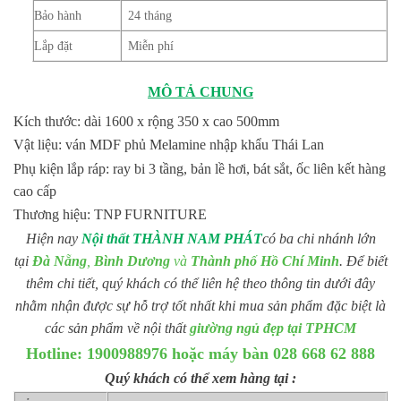
Bảo hành
24 tháng
Lắp đặt
Miễn phí
MÔ TẢ CHUNG
Kích thước: dài 1600 x rộng 350 x cao 500mm
Vật liệu: ván MDF phủ Melamine nhập khẩu Thái Lan
Phụ kiện lắp ráp: ray bi 3 tầng, bản lề hơi, bát sắt, ốc liên kết hàng
cao cấp
Thương hiệu: TNP FURNITURE
Hiện nay
Nội thất THÀNH NAM PHÁT
có ba chi nhánh lớn
tại
Đà Nẵng
,
Bình Dương
và
Thành phố Hồ Chí Minh
. Để biết
thêm chi tiết, quý khách có thể liên hệ theo thông tin dưới đây
nhằm nhận được sự hỗ trợ tốt nhất khi mua sản phẩm đặc biệt là
các sản phẩm về nội thất
giường ngủ đẹp tại TPHCM
Hotline: 1900988976 hoặc máy bàn 028 668 62 888
Quý khách có thể xem hàng tại :