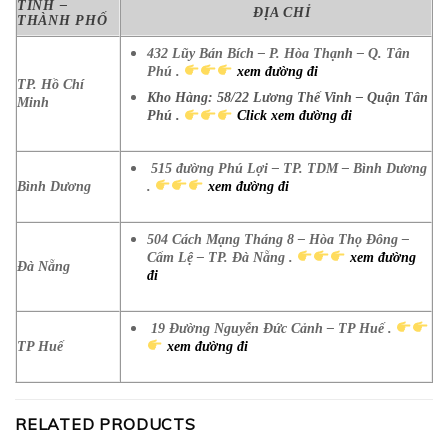
TỈNH –
ĐỊA CHỈ
THÀNH PHỐ
432 Lũy Bán Bích – P. Hòa Thạnh – Q. Tân
Phú .
xem đường đi
TP. Hồ Chí
Kho Hàng: 58/22 Lương Thế Vinh – Quận Tân
Minh
Phú .
Click xem đường đi
515 đường Phú Lợi – TP. TDM – Bình Dương
Bình Dương
.
xem đường đi
504 Cách Mạng Tháng 8 – Hòa Thọ Đông –
Cẩm Lệ – TP. Đà Nẵng .
xem đường
Đà Nẵng
đi
19 Đường Nguyễn Đức Cảnh – TP Huế .
TP Huế
xem đường đi
RELATED PRODUCTS