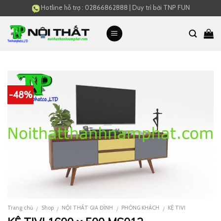
Skip
Hotline hỗ trợ :
02866862888
|
Duy trì bởi
TNP FUN
to
content
-48%
Trang chủ
Shop
NỘI THẤT GIA ĐÌNH
PHÒNG KHÁCH
KỆ TIVI
/
/
/
/