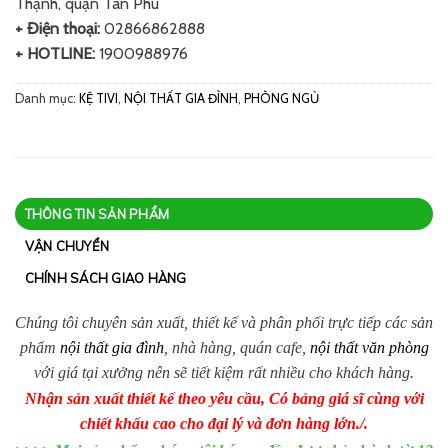
Thạnh, quận Tân Phú
+ Điện thoại:
02866862888
+ HOTLINE:
1900988976
Danh mục:
KỆ TIVI
,
NỘI THẤT GIA ĐÌNH
,
PHÒNG NGỦ
THÔNG TIN SẢN PHẨM
VẬN CHUYỂN
CHÍNH SÁCH GIAO HÀNG
Chúng tôi chuyên sản xuất, thiết kế và phân phối trực tiếp các sản
phẩm
nội thất gia đình
, nhà hàng, quán cafe,
nội thất văn phòng
với giá tại xưởng nên sẽ tiết kiệm rất nhiều cho khách hàng.
Nhận sản xuất thiết kế theo yêu cầu, Có bảng giá sĩ cùng với
chiết khấu cao cho đại lý và đơn hàng lớn./.