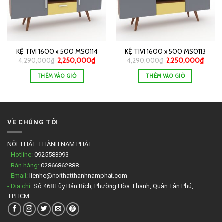
KỆ TIVI 1600 x 500 MS0114
KỆ TIVI 1600 x 500 MS0113
4,290,000
₫
2,250,000
₫
4,290,000
₫
2,250,000
₫
THÊM VÀO GIỎ
THÊM VÀO GIỎ
VỀ CHÚNG TÔI
NỘI THẤT THÀNH NAM PHÁT
- Hotline:
0925588993
- Bán hàng:
02866862888
- Email:
lienhe@noithatthanhnamphat.com
- Địa chỉ:
Số 468 Lũy Bán Bích, Phường Hòa Thạnh, Quận Tân Phú,
TPHCM