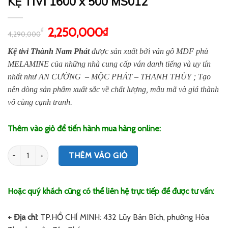
KỆ TIVI 1600 x 500 MS012
2,250,000
₫
₫
4,290,000
Kệ tivi Thành Nam Phát
được sản xuất bởi ván gỗ MDF phủ
MELAMINE của những nhà cung cấp ván danh tiếng và uy tín
nhất như AN CƯỜNG – MỘC PHÁT – THANH THÙY ; Tạo
nên dòng sản phẩm xuất sắc về chất lượng, mẫu mã và giá thành
vô cùng cạnh tranh.
Thêm vào giỏ để tiến hành mua hàng online:
Số lượng
THÊM VÀO GIỎ
Hoặc quý khách cũng có thể liên hệ trực tiếp để được tư vấn:
+ Địa chỉ:
TP.HỒ CHÍ MINH: 432 Lũy Bán Bích, phường Hòa