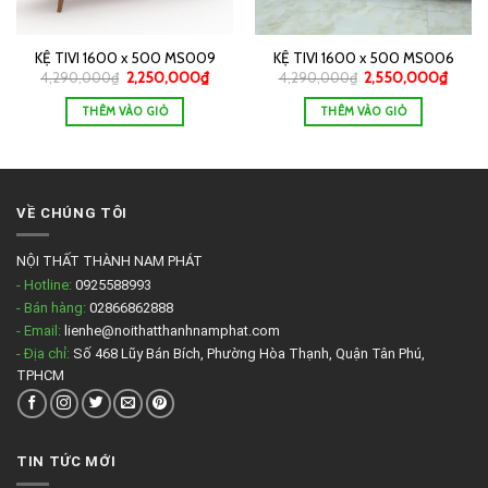
KỆ TIVI 1600 x 500 MS009
KỆ TIVI 1600 x 500 MS006
4,290,000
₫
2,250,000
₫
4,290,000
₫
2,550,000
₫
THÊM VÀO GIỎ
THÊM VÀO GIỎ
VỀ CHÚNG TÔI
NỘI THẤT THÀNH NAM PHÁT
- Hotline:
0925588993
- Bán hàng:
02866862888
- Email:
lienhe@noithatthanhnamphat.com
- Địa chỉ:
Số 468 Lũy Bán Bích, Phường Hòa Thạnh, Quận Tân Phú,
TPHCM
TIN TỨC MỚI