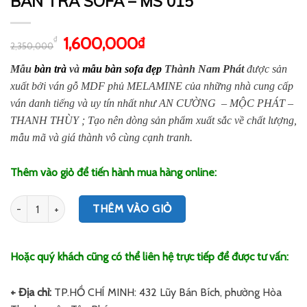
BÀN TRÀ SOFA – MS 015
1,600,000
₫
₫
2,350,000
Mẫu
bàn trà
và
mẫu bàn sofa đẹp
Thành Nam Phát
được sản
xuất bởi ván gỗ MDF phủ MELAMINE của những nhà cung cấp
ván danh tiếng và uy tín nhất như AN CƯỜNG – MỘC PHÁT –
THANH THÙY ; Tạo nên dòng sản phẩm xuất sắc về chất lượng,
mẫu mã và giá thành vô cùng cạnh tranh.
Thêm vào giỏ để tiến hành mua hàng online:
Số lượng
THÊM VÀO GIỎ
Hoặc quý khách cũng có thể liên hệ trực tiếp để được tư vấn:
+ Địa chỉ:
TP.HỒ CHÍ MINH: 432 Lũy Bán Bích, phường Hòa