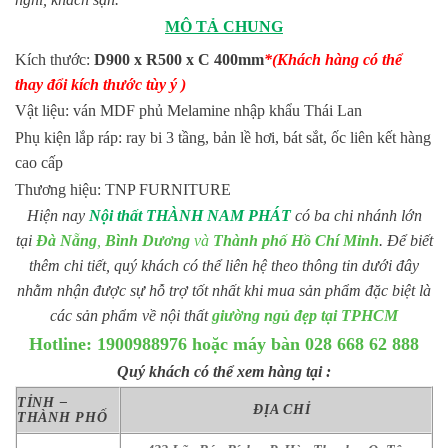
MÔ TẢ CHUNG
Kích thước:
D900 x R500 x C 400mm
*(Khách hàng có thể
thay đổi kích thước tùy ý )
Vật liệu: ván MDF phủ Melamine nhập khẩu Thái Lan
Phụ kiện lắp ráp: ray bi 3 tầng, bản lề hơi, bát sắt, ốc liên kết hàng
cao cấp
Thương hiệu: TNP FURNITURE
Hiện nay
Nội thất THÀNH NAM PHÁT
có ba chi nhánh lớn
tại
Đà Nẵng
,
Bình Dương
và
Thành phố Hồ Chí Minh
. Để biết
thêm chi tiết, quý khách có thể liên hệ theo thông tin dưới đây
nhằm nhận được sự hỗ trợ tốt nhất khi mua sản phẩm đặc biệt là
các sản phẩm về nội thất
giường ngủ đẹp tại TPHCM
Hotline: 1900988976 hoặc máy bàn 028 668 62 888
Quý khách có thể xem hàng tại :
TỈNH –
ĐỊA CHỈ
THÀNH PHỐ