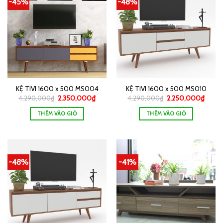
-45%
-48%
KỆ TIVI 1600 x 500 MS004
KỆ TIVI 1600 x 500 MS010
4,290,000
₫
2,350,000
₫
4,290,000
₫
2,250,000
₫
THÊM VÀO GIỎ
THÊM VÀO GIỎ
-48%
-41%