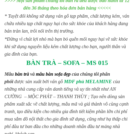
>>>> Mọi sản phẩm chúng tôi bán ra đều được bảo hành từ 12
đến 36 tháng theo hóa đơn bán hàng <<<<<
* Tuyệt đối không sữ dụng ván gỗ tạp phẩm, chất lượng kém, ván
chứa nhiều tạp chất nguy hại cho sức khỏe của khách hàng đang
bán tràn lan, trôi nổi trên thị trường.
*Đừng vì chút lợi nhỏ mà bạn bỏ quên mối nguy hại về sức khỏe
khi sữ dụng nguyên liệu kém chất lượng cho bạn, người thân và
gia đình của bạn.
BÀN TRÀ – SOFA – MS 015
Mẫu
bàn trà
và
mẫu bàn sofa đẹp
của chúng tôi phân
phối
được sản xuất bởi ván gỗ
MDF phủ MELAMINE
của
những nhà cung cấp ván danh tiếng và uy tín nhất như AN
CƯỜNG – MỘC PHÁT – THANH THÙY ; Tạo nên dòng sản
phẩm xuất sắc về chất lượng, mẫu mã và giá thành vô cùng cạnh
tranh, tạo điều kiện cho nhiều gia đình tiết kiệm phần lớn chi phí
mua sắm đồ nội thất cho gia đình sữ dụng, cũng như hạ thấp chi
phí đàu tư ban đầu cho những doanh nhân đầu tư mảng nhà
nghỉ, khách sạn.