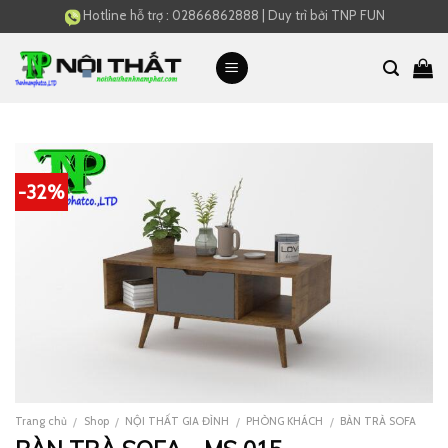
Skip
Hotline hỗ trợ :
02866862888
|
Duy trì bởi
TNP FUN
to
content
-32%
Trang chủ
Shop
NỘI THẤT GIA ĐÌNH
PHÒNG KHÁCH
BÀN TRÀ SOFA
/
/
/
/