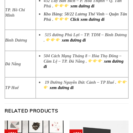
432 Lũy Bán Bích – P. Hòa Thạnh – Q. Tân
Phú .
xem đường đi
TP. Hồ Chí
Kho Hàng: 58/22 Lương Thế Vinh – Quận Tân
Minh
Phú .
Click xem đường đi
515 đường Phú Lợi – TP. TDM – Bình Dương
Bình Dương
.
xem đường đi
504 Cách Mạng Tháng 8 – Hòa Thọ Đông –
Cẩm Lệ – TP. Đà Nẵng .
xem đường
Đà Nẵng
đi
19 Đường Nguyễn Đức Cảnh – TP Huế .
TP Huế
xem đường đi
RELATED PRODUCTS