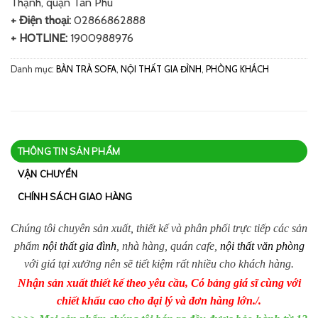
Thạnh, quận Tân Phú
+ Điện thoại:
02866862888
+ HOTLINE:
1900988976
Danh mục:
BÀN TRÀ SOFA
,
NỘI THẤT GIA ĐÌNH
,
PHÒNG KHÁCH
THÔNG TIN SẢN PHẨM
VẬN CHUYỂN
CHÍNH SÁCH GIAO HÀNG
Chúng tôi chuyên sản xuất, thiết kế và phân phối trực tiếp các sản
phẩm
nội thất gia đình
, nhà hàng, quán cafe,
nội thất văn phòng
với giá tại xưởng nên sẽ tiết kiệm rất nhiều cho khách hàng.
Nhận sản xuất thiết kế theo yêu cầu, Có bảng giá sĩ cùng với
chiết khấu cao cho đại lý và đơn hàng lớn./.