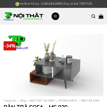
Skip
Hotline hỗ trợ :
02866862888
|
Duy trì bởi
TNP FUN
to
content
-34%
Trang chủ
Shop
NỘI THẤT GIA ĐÌNH
PHÒNG KHÁCH
BÀN TRÀ SOFA
/
/
/
/