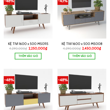
-48%
-43%
KỆ TIVI 1600 x 500 MS0115
KỆ TIVI 1600 x 500 MS008
4,290,000
₫
2,250,000
₫
4,290,000
₫
2,450,000
₫
THÊM VÀO GIỎ
THÊM VÀO GIỎ
-48%
-48%