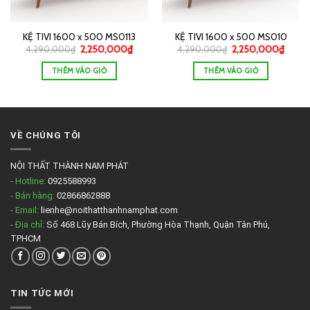
KỆ TIVI 1600 x 500 MS0113
KỆ TIVI 1600 x 500 MS010
4,290,000
₫
2,250,000
₫
4,290,000
₫
2,250,000
₫
THÊM VÀO GIỎ
THÊM VÀO GIỎ
VỀ CHÚNG TÔI
NỘI THẤT THÀNH NAM PHÁT
- Hotline:
0925588993
- Bán hàng:
02866862888
- Email:
lienhe@noithatthanhnamphat.com
- Địa chỉ:
Số 468 Lũy Bán Bích, Phường Hòa Thạnh, Quận Tân Phú,
TPHCM
TIN TỨC MỚI