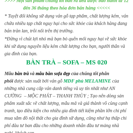
>>>> Mọi sản phẩm chúng tôi bán ra đều được bảo hành từ 12
đến 36 tháng theo hóa đơn bán hàng <<<<<
* Tuyệt đối không sữ dụng ván gỗ tạp phẩm, chất lượng kém, ván
chứa nhiều tạp chất nguy hại cho sức khỏe của khách hàng đang
bán tràn lan, trôi nổi trên thị trường.
*Đừng vì chút lợi nhỏ mà bạn bỏ quên mối nguy hại về sức khỏe
khi sữ dụng nguyên liệu kém chất lượng cho bạn, người thân và
gia đình của bạn.
BÀN TRÀ – SOFA – MS 020
Mẫu
bàn trà
và
mẫu bàn sofa đẹp
của chúng tôi phân
phối
được sản xuất bởi ván gỗ
MDF phủ MELAMINE
của
những nhà cung cấp ván danh tiếng và uy tín nhất như AN
CƯỜNG – MỘC PHÁT – THANH THÙY ; Tạo nên dòng sản
phẩm xuất sắc về chất lượng, mẫu mã và giá thành vô cùng cạnh
tranh, tạo điều kiện cho nhiều gia đình tiết kiệm phần lớn chi phí
mua sắm đồ nội thất cho gia đình sữ dụng, cũng như hạ thấp chi
phí đàu tư ban đầu cho những doanh nhân đầu tư mảng nhà
nghỉ, khách sạn.