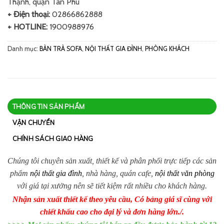
Thạnh, quận Tân Phú
+ Điện thoại:
02866862888
+ HOTLINE:
1900988976
Danh mục:
BÀN TRÀ SOFA
,
NỘI THẤT GIA ĐÌNH
,
PHÒNG KHÁCH
THÔNG TIN SẢN PHẨM
VẬN CHUYỂN
CHÍNH SÁCH GIAO HÀNG
Chúng tôi chuyên sản xuất, thiết kế và phân phối trực tiếp các sản
phẩm
nội thất gia đình
, nhà hàng, quán cafe,
nội thất văn phòng
với giá tại xưởng nên sẽ tiết kiệm rất nhiều cho khách hàng.
Nhận sản xuất thiết kế theo yêu cầu, Có bảng giá sĩ cùng với
chiết khấu cao cho đại lý và đơn hàng lớn./.