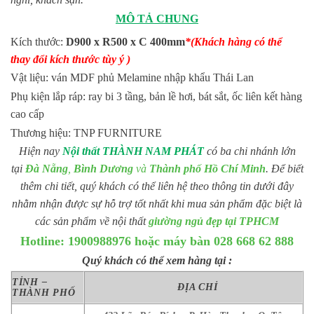
MÔ TẢ CHUNG
Kích thước:
D900 x R500 x C 400mm
*(Khách hàng có thể
thay đổi kích thước tùy ý )
Vật liệu: ván MDF phủ Melamine nhập khẩu Thái Lan
Phụ kiện lắp ráp: ray bi 3 tầng, bản lề hơi, bát sắt, ốc liên kết hàng
cao cấp
Thương hiệu: TNP FURNITURE
Hiện nay
Nội thất THÀNH NAM PHÁT
có ba chi nhánh lớn
tại
Đà Nẵng
,
Bình Dương
và
Thành phố Hồ Chí Minh
. Để biết
thêm chi tiết, quý khách có thể liên hệ theo thông tin dưới đây
nhằm nhận được sự hỗ trợ tốt nhất khi mua sản phẩm đặc biệt là
các sản phẩm về nội thất
giường ngủ đẹp tại TPHCM
Hotline: 1900988976 hoặc máy bàn 028 668 62 888
Quý khách có thể xem hàng tại :
TỈNH –
ĐỊA CHỈ
THÀNH PHỐ