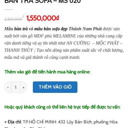
BÀN TRÀ SOFA – MS 020
1,550,000
₫
₫
2,350,000
Mẫu
bàn trà
và
mẫu bàn sofa đẹp
Thành Nam Phát
được sản
xuất bởi ván gỗ MDF phủ MELAMINE của những nhà cung cấp
ván danh tiếng và uy tín nhất như AN CƯỜNG – MỘC PHÁT –
THANH THÙY ; Tạo nên dòng sản phẩm xuất sắc về chất lượng,
mẫu mã và giá thành vô cùng cạnh tranh.
Thêm vào giỏ để tiến hành mua hàng online:
Số lượng
THÊM VÀO GIỎ
Hoặc quý khách cũng có thể liên hệ trực tiếp để được tư vấn:
+ Địa chỉ:
TP.HỒ CHÍ MINH: 432 Lũy Bán Bích, phường Hòa