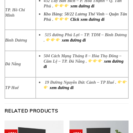
432 Lũy Bán Bích – P. Hòa Thạnh – Q. Tân
Phú .
xem đường đi
TP. Hồ Chí
Kho Hàng: 58/22 Lương Thế Vinh – Quận Tân
Minh
Phú .
Click xem đường đi
515 đường Phú Lợi – TP. TDM – Bình Dương
Bình Dương
.
xem đường đi
504 Cách Mạng Tháng 8 – Hòa Thọ Đông –
Cẩm Lệ – TP. Đà Nẵng .
xem đường
Đà Nẵng
đi
19 Đường Nguyễn Đức Cảnh – TP Huế .
TP Huế
xem đường đi
RELATED PRODUCTS