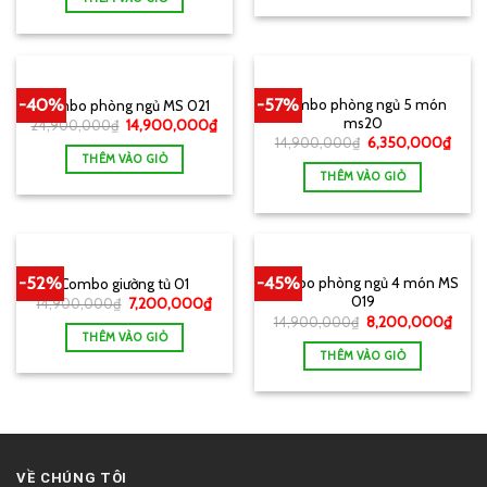
-40%
-57%
Combo phòng ngủ 5 món
Combo phòng ngủ MS 021
ms20
24,900,000
₫
14,900,000
₫
14,900,000
₫
6,350,000
₫
THÊM VÀO GIỎ
THÊM VÀO GIỎ
-52%
-45%
Combo phòng ngủ 4 món MS
Combo giường tủ 01
019
14,900,000
₫
7,200,000
₫
14,900,000
₫
8,200,000
₫
THÊM VÀO GIỎ
THÊM VÀO GIỎ
VỀ CHÚNG TÔI