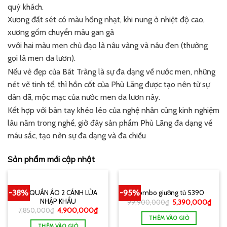
quý khách.
Xương đất sét có màu hồng nhạt, khi nung ở nhiệt độ cao,
xương gốm chuyển màu gan gà
vvới hai màu men chủ đạo là nâu vàng và nâu đen (thường
gọi là men da lươn).
Nếu vẻ đẹp của Bát Tràng là sự đa dạng về nước men, những
nét vẽ tinh tế, thì hồn cốt của Phù Lãng được tạo nên từ sự
dân dã, mộc mạc của nước men da lươn này.
Kết hợp với bàn tay khéo léo của nghệ nhân cùng kinh nghiệm
lâu năm trong nghề, giờ đây sản phẩm Phù Lãng đa dạng về
máu sắc, tạo nên sự đa dạng và đa chiều
Sản phẩm mới cập nhật
-38%
-95%
TỦ QUẦN ÁO 2 CÁNH LÙA
Combo giường tủ 5390
NHẬP KHẨU
99,900,000
₫
5,390,000
₫
7,850,000
₫
4,900,000
₫
THÊM VÀO GIỎ
THÊM VÀO GIỎ