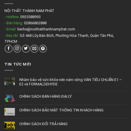
NỘI THẤT THÀNH NAM PHÁT
- Hotline:
0925588993
- Bán hàng:
02866862888
- Email:
lienhe@noithatthanhnamphat.com
- Địa chỉ:
Số 468 Lũy Bán Bích, Phường Hòa Thạnh, Quận Tân Phú,
TPHCM
TIN TỨC MỚI
Nhằm bảo vệ sức khỏe nên nắm vững VÁN TIÊU CHUẨN E1 –
E2 và FORMALDEHYDE
CHÍNH SÁCH BÁN HÀNG ĐẠI LÝ
CHÍNH SÁCH BẢO MẬT THÔNG TIN KHÁCH HÀNG
CHÍNH SÁCH ĐỔI TRẢ HÀNG