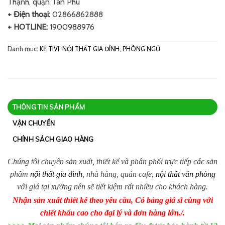
Thạnh, quận Tân Phú
+ Điện thoại:
02866862888
+ HOTLINE:
1900988976
Danh mục:
KỆ TIVI
,
NỘI THẤT GIA ĐÌNH
,
PHÒNG NGỦ
THÔNG TIN SẢN PHẨM
VẬN CHUYỂN
CHÍNH SÁCH GIAO HÀNG
Chúng tôi chuyên sản xuất, thiết kế và phân phối trực tiếp các sản
phẩm
nội thất gia đình
, nhà hàng, quán cafe,
nội thất văn phòng
với giá tại xưởng nên sẽ tiết kiệm rất nhiều cho khách hàng.
Nhận sản xuất thiết kế theo yêu cầu, Có bảng giá sĩ cùng với
chiết khấu cao cho đại lý và đơn hàng lớn./.