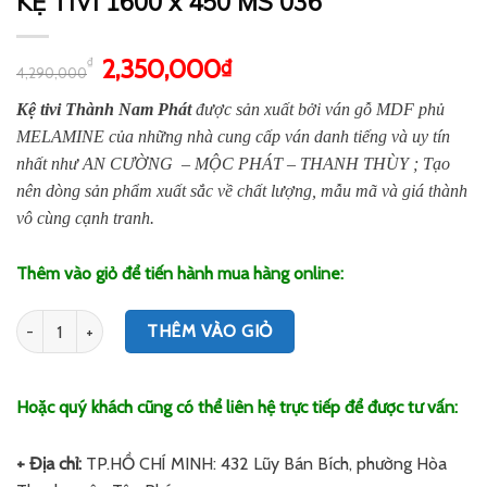
KỆ TIVI 1600 x 450 MS 036
2,350,000
₫
₫
4,290,000
Kệ tivi Thành Nam Phát
được sản xuất bởi ván gỗ MDF phủ
MELAMINE của những nhà cung cấp ván danh tiếng và uy tín
nhất như AN CƯỜNG – MỘC PHÁT – THANH THÙY ; Tạo
nên dòng sản phẩm xuất sắc về chất lượng, mẫu mã và giá thành
vô cùng cạnh tranh.
Thêm vào giỏ để tiến hành mua hàng online:
Số lượng
THÊM VÀO GIỎ
Hoặc quý khách cũng có thể liên hệ trực tiếp để được tư vấn:
+ Địa chỉ:
TP.HỒ CHÍ MINH: 432 Lũy Bán Bích, phường Hòa