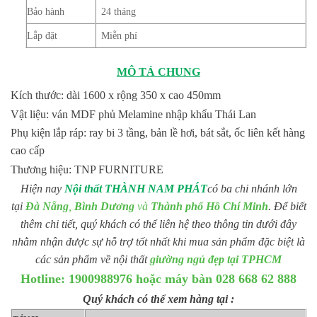
Bảo hành
24 tháng
Lắp đặt
Miễn phí
MÔ TẢ CHUNG
Kích thước: dài 1600 x rộng 350 x cao 450mm
Vật liệu: ván MDF phủ Melamine nhập khẩu Thái Lan
Phụ kiện lắp ráp: ray bi 3 tầng, bản lề hơi, bát sắt, ốc liên kết hàng
cao cấp
Thương hiệu: TNP FURNITURE
Hiện nay
Nội thất THÀNH NAM PHÁT
có ba chi nhánh lớn
tại
Đà Nẵng
,
Bình Dương
và
Thành phố Hồ Chí Minh
. Để biết
thêm chi tiết, quý khách có thể liên hệ theo thông tin dưới đây
nhằm nhận được sự hỗ trợ tốt nhất khi mua sản phẩm đặc biệt là
các sản phẩm về nội thất
giường ngủ đẹp tại TPHCM
Hotline: 1900988976 hoặc máy bàn 028 668 62 888
Quý khách có thể xem hàng tại :