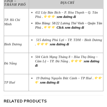
TỈNH –
ĐỊA CHỈ
THÀNH PHỐ
432 Lũy Bán Bích – P. Hòa Thạnh – Q. Tân
Phú .
xem đường đi
TP. Hồ Chí
Kho Hàng: 58/22 Lương Thế Vinh – Quận Tân
Minh
Phú .
Click xem đường đi
515 đường Phú Lợi – TP. TDM – Bình Dương
Bình Dương
.
xem đường đi
504 Cách Mạng Tháng 8 – Hòa Thọ Đông –
Cẩm Lệ – TP. Đà Nẵng .
xem đường
Đà Nẵng
đi
19 Đường Nguyễn Đức Cảnh – TP Huế .
TP Huế
xem đường đi
RELATED PRODUCTS