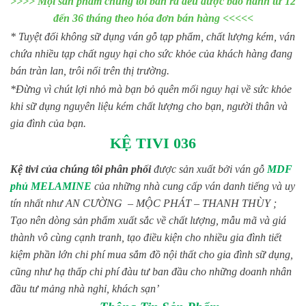
>>>> Mọi sản phẩm chúng tôi bán ra đều được bảo hành từ 12
đến 36 tháng theo hóa đơn bán hàng <<<<<
* Tuyệt đối không sữ dụng ván gỗ tạp phẩm, chất lượng kém, ván
chứa nhiều tạp chất nguy hại cho sức khỏe của khách hàng đang
bán tràn lan, trôi nổi trên thị trường.
*Đừng vì chút lợi nhỏ mà bạn bỏ quên mối nguy hại về sức khỏe
khi sữ dụng nguyên liệu kém chất lượng cho bạn, người thân và
gia đình của bạn.
KỆ TIVI 036
Kệ tivi của chúng tôi phân phối
được sản xuất bởi ván gỗ
MDF
phủ MELAMINE
của những nhà cung cấp ván danh tiếng và uy
tín nhất như AN CƯỜNG – MỘC PHÁT – THANH THÙY ;
Tạo nên dòng sản phẩm xuất sắc về chất lượng, mẫu mã và giá
thành vô cùng cạnh tranh, tạo điều kiện cho nhiều gia đình tiết
kiệm phần lớn chi phí mua sắm đồ nội thất cho gia đình sữ dụng,
cũng như hạ thấp chi phí đàu tư ban đầu cho những doanh nhân
đầu tư mảng nhà nghỉ, khách sạn’