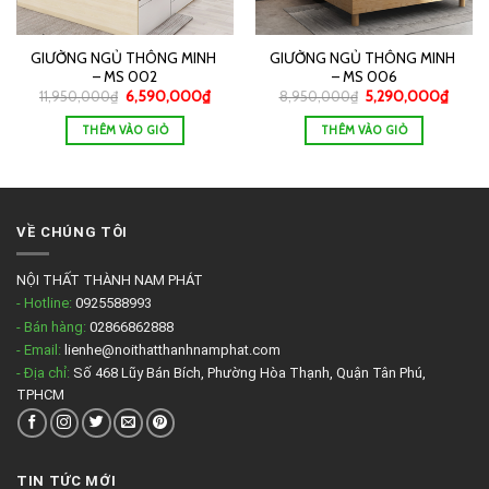
GIƯỜNG NGỦ THÔNG MINH
GIƯỜNG NGỦ THÔNG MINH
– MS 002
– MS 006
11,950,000
₫
6,590,000
₫
8,950,000
₫
5,290,000
₫
THÊM VÀO GIỎ
THÊM VÀO GIỎ
VỀ CHÚNG TÔI
NỘI THẤT THÀNH NAM PHÁT
- Hotline:
0925588993
- Bán hàng:
02866862888
- Email:
lienhe@noithatthanhnamphat.com
- Địa chỉ:
Số 468 Lũy Bán Bích, Phường Hòa Thạnh, Quận Tân Phú,
TPHCM
TIN TỨC MỚI