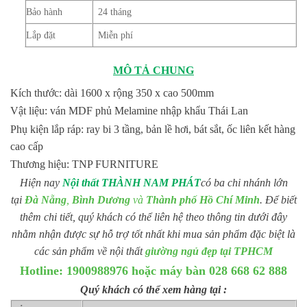
Bảo hành
24 tháng
Lắp đặt
Miễn phí
MÔ TẢ CHUNG
Kích thước: dài 1600 x rộng 350 x cao 500mm
Vật liệu: ván MDF phủ Melamine nhập khẩu Thái Lan
Phụ kiện lắp ráp: ray bi 3 tầng, bản lề hơi, bát sắt, ốc liên kết hàng
cao cấp
Thương hiệu: TNP FURNITURE
Hiện nay
Nội thất THÀNH NAM PHÁT
có ba chi nhánh lớn
tại
Đà Nẵng
,
Bình Dương
và
Thành phố Hồ Chí Minh
. Để biết
thêm chi tiết, quý khách có thể liên hệ theo thông tin dưới đây
nhằm nhận được sự hỗ trợ tốt nhất khi mua sản phẩm đặc biệt là
các sản phẩm về nội thất
giường ngủ đẹp tại TPHCM
Hotline: 1900988976 hoặc máy bàn 028 668 62 888
Quý khách có thể xem hàng tại :