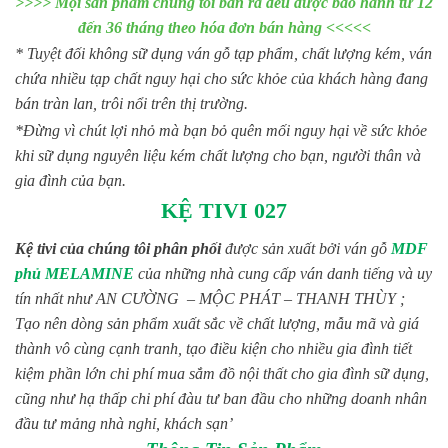
>>>> Mọi sản phẩm chúng tôi bán ra đều được bảo hành từ 12
đến 36 tháng theo hóa đơn bán hàng <<<<<
* Tuyệt đối không sữ dụng ván gỗ tạp phẩm, chất lượng kém, ván
chứa nhiều tạp chất nguy hại cho sức khỏe của khách hàng đang
bán tràn lan, trôi nổi trên thị trường.
*Đừng vì chút lợi nhỏ mà bạn bỏ quên mối nguy hại về sức khỏe
khi sữ dụng nguyên liệu kém chất lượng cho bạn, người thân và
gia đình của bạn.
KỆ TIVI 027
Kệ tivi của chúng tôi phân phối
được sản xuất bởi ván gỗ
MDF
phủ MELAMINE
của những nhà cung cấp ván danh tiếng và uy
tín nhất như AN CƯỜNG – MỘC PHÁT – THANH THÙY ;
Tạo nên dòng sản phẩm xuất sắc về chất lượng, mẫu mã và giá
thành vô cùng cạnh tranh, tạo điều kiện cho nhiều gia đình tiết
kiệm phần lớn chi phí mua sắm đồ nội thất cho gia đình sữ dụng,
cũng như hạ thấp chi phí đàu tư ban đầu cho những doanh nhân
đầu tư mảng nhà nghỉ, khách sạn’