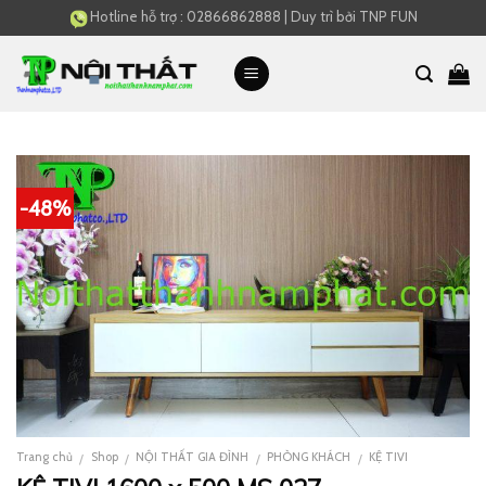
Skip
Hotline hỗ trợ :
02866862888
|
Duy trì bởi
TNP FUN
to
content
-48%
Trang chủ
Shop
NỘI THẤT GIA ĐÌNH
PHÒNG KHÁCH
KỆ TIVI
/
/
/
/