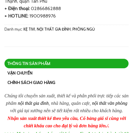
Thạnh, quận Tân Phú
+ Điện thoại:
02866862888
+ HOTLINE:
1900988976
Danh mục:
KỆ TIVI
,
NỘI THẤT GIA ĐÌNH
,
PHÒNG NGỦ
THÔNG TIN SẢN PHẨM
VẬN CHUYỂN
CHÍNH SÁCH GIAO HÀNG
Chúng tôi chuyên sản xuất, thiết kế và phân phối trực tiếp các sản
phẩm
nội thất gia đình
, nhà hàng, quán cafe,
nội thất văn phòng
với giá tại xưởng nên sẽ tiết kiệm rất nhiều cho khách hàng.
Nhận sản xuất thiết kế theo yêu cầu, Có bảng giá sĩ cùng với
chiết khấu cao cho đại lý và đơn hàng lớn./.