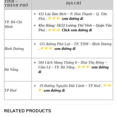
TỈNH –
ĐỊA CHỈ
THÀNH PHỐ
432 Lũy Bán Bích – P. Hòa Thạnh – Q. Tân
Phú .
xem đường đi
TP. Hồ Chí
Kho Hàng: 58/22 Lương Thế Vinh – Quận Tân
Minh
Phú .
Click xem đường đi
515 đường Phú Lợi – TP. TDM – Bình Dương
Bình Dương
.
xem đường đi
504 Cách Mạng Tháng 8 – Hòa Thọ Đông –
Cẩm Lệ – TP. Đà Nẵng .
xem đường
Đà Nẵng
đi
19 Đường Nguyễn Đức Cảnh – TP Huế .
TP Huế
xem đường đi
RELATED PRODUCTS