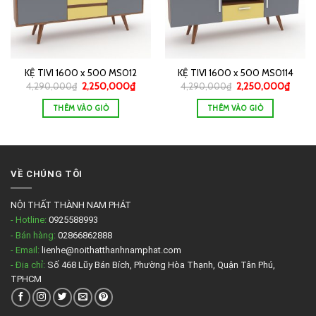
KỆ TIVI 1600 x 500 MS012
KỆ TIVI 1600 x 500 MS0114
4,290,000
₫
2,250,000
₫
4,290,000
₫
2,250,000
₫
THÊM VÀO GIỎ
THÊM VÀO GIỎ
VỀ CHÚNG TÔI
NỘI THẤT THÀNH NAM PHÁT
- Hotline:
0925588993
- Bán hàng:
02866862888
- Email:
lienhe@noithatthanhnamphat.com
- Địa chỉ:
Số 468 Lũy Bán Bích, Phường Hòa Thạnh, Quận Tân Phú,
TPHCM