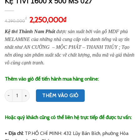
KỆ TIVI 1600 x 500 MS 027
2,250,000
₫
₫
4,290,000
Kệ tivi Thành Nam Phát
được sản xuất bởi ván gỗ MDF phủ
MELAMINE của những nhà cung cấp ván danh tiếng và uy tín
nhất như AN CƯỜNG – MỘC PHÁT – THANH THÙY ; Tạo
nên dòng sản phẩm xuất sắc về chất lượng, mẫu mã và giá thành
vô cùng cạnh tranh.
Thêm vào giỏ để tiến hành mua hàng online:
Số lượng
THÊM VÀO GIỎ
Hoặc quý khách cũng có thể liên hệ trực tiếp để được tư vấn:
+ Địa chỉ:
TP.HỒ CHÍ MINH: 432 Lũy Bán Bích, phường Hòa