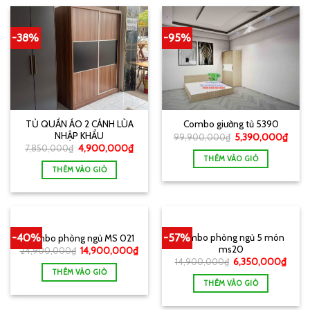
-38%
-95%
TỦ QUẦN ÁO 2 CÁNH LÙA
Combo giường tủ 5390
NHẬP KHẨU
99,900,000
₫
5,390,000
₫
7,850,000
₫
4,900,000
₫
THÊM VÀO GIỎ
THÊM VÀO GIỎ
-40%
-57%
Combo phòng ngủ 5 món
Combo phòng ngủ MS 021
ms20
24,900,000
₫
14,900,000
₫
14,900,000
₫
6,350,000
₫
THÊM VÀO GIỎ
THÊM VÀO GIỎ