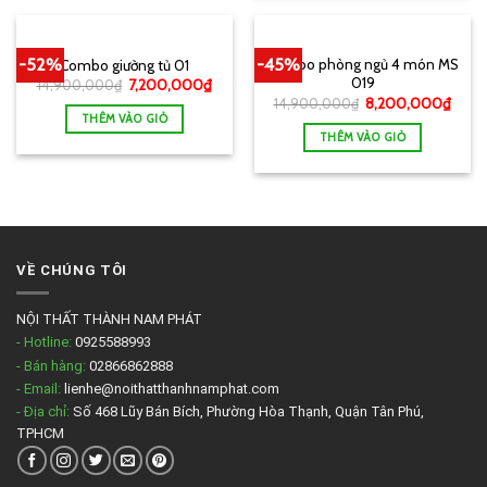
-52%
-45%
Combo phòng ngủ 4 món MS
Combo giường tủ 01
019
14,900,000
₫
7,200,000
₫
14,900,000
₫
8,200,000
₫
THÊM VÀO GIỎ
THÊM VÀO GIỎ
VỀ CHÚNG TÔI
NỘI THẤT THÀNH NAM PHÁT
- Hotline:
0925588993
- Bán hàng:
02866862888
- Email:
lienhe@noithatthanhnamphat.com
- Địa chỉ:
Số 468 Lũy Bán Bích, Phường Hòa Thạnh, Quận Tân Phú,
TPHCM