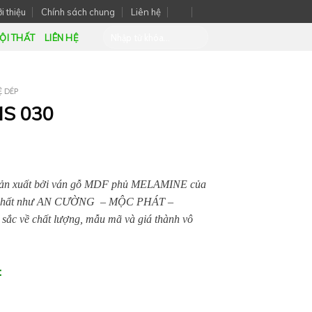
i thiệu
Chính sách chung
Liên hệ
ỘI THẤT
LIÊN HỆ
Ệ DÉP
MS 030
sản xuất bởi ván gỗ MDF phủ MELAMINE của
tín nhất như AN CƯỜNG – MỘC PHÁT –
c về chất lượng, mẫu mã và giá thành vô
: