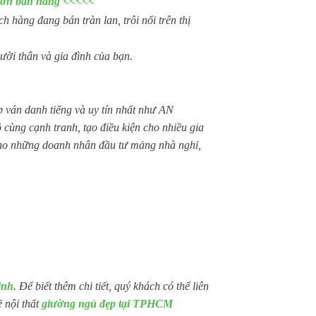
 đơn bán hàng <<<<<
 hàng đang bán tràn lan, trôi nổi trên thị
ười thân và gia đình của bạn.
ván danh tiếng và uy tín nhất như AN
g cạnh tranh, tạo điều kiện cho nhiều gia
 cho những doanh nhân đầu tư mảng nhà nghỉ,
inh
. Để biết thêm chi tiết, quý khách có thể liên
 nội thất
giường ngủ đẹp tại TPHCM