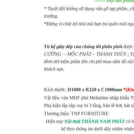
>>>> Mọi sản phẩm 
* Tuyệt đối không sữ dụng ván gỗ tạp phẩm, chấ
trường.
*Đừng vì chút lợi nhỏ mà bạn bỏ quên mối nguy
Tủ
kệ giày dép
của chúng tôi phân phối
được 
CƯỜNG – MỘC PHÁT – THANH THÙY ; Tạo nên dò
đình tiết kiệm phần lớn chi phí mua sắm đồ nộ
khách sạn.
Kích thước:
D1000 x R320 x C1000mm
*(Khá
Vật liệu: ván MDF phủ Melamine nhập khẩu T
Phụ kiện lắp ráp: ray bi 3 tầng, bản lề hơi, bát s
Thương hiệu: TNP FURNITURE
Hiện nay
Nội thất THÀNH NAM PHÁT
có b
hệ theo thông tin dưới đây nhằm nhận 