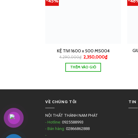
-45%
-48
GI
KỆ TIVI 1600 x 500 MS004
2,350,000
₫
4,290,000
₫
THÊM VÀO GIỎ
VỀ CHÚNG TÔI
TIN
NỘI THẤT THÀNH NAM PHÁT
- Hotline:
0925588993
- Bán hàng:
02866862888
-