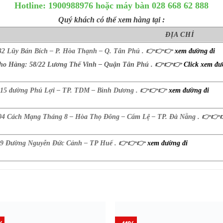
Hotline: 1900988976 hoặc máy bàn 028 668 62 888
Quý khách có thể xem hàng tại :
ĐỊA CHỈ
32 Lũy Bán Bích – P. Hòa Thạnh – Q. Tân Phú .
👉
👉
👉
xem đường đi
ho Hàng: 58/22 Lương Thế Vinh – Quận Tân Phú .
👉
👉
👉
Click xem đư
15 đường Phú Lợi – TP. TDM – Bình Dương .
👉
👉
👉
xem đường đi
04 Cách Mạng Tháng 8 – Hòa Thọ Đông – Cẩm Lệ – TP. Đà Nẵng .
👉
👉
9 Đường Nguyễn Đức Cảnh – TP Huế .
👉
👉
👉
xem đường đi