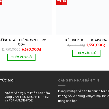
%
-41%
ƯỜNG NGỦ THÔNG MINH – MS
KỆ TIVI 1600 x 500 MS006
004
2,550,000
₫
4,290,000
₫
6,690,000
₫
12,950,000
₫
THÊM VÀO GIỎ
THÊM VÀO GIỎ
 TỨC MỚI
ĐĂNG KÝ NHẬN BẢN TIN
Đăng ký nhận bản tin từ chúng tôi đ
Nhằm bảo vệ sức khỏe nên nắm
không bỏ lỡ những khuyến mại lớn 
vững VÁN TIÊU CHUẨN E1 – E2
và FORMALDEHYDE
riêng cho bạn.