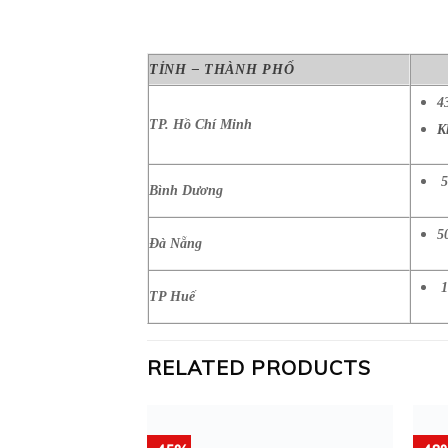
TỈNH – THÀNH PHỐ
4
TP. Hồ Chí Minh
K
5
Bình Dương
5
Đà Nẵng
1
TP Huế
RELATED PRODUCTS