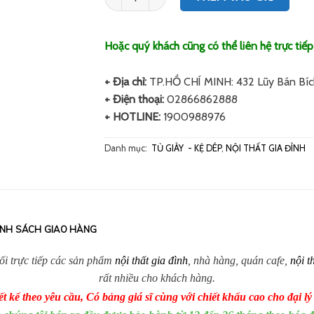
Hoặc quý khách cũng có thể liên hệ trực tiếp
+ Địa chỉ:
TP.HỒ CHÍ MINH: 432 Lũy Bán Bíc
+ Điện thoại:
02866862888
+ HOTLINE:
1900988976
Danh mục:
TỦ GIÀY - KỆ DÉP
,
NỘI THẤT GIA ĐÌNH
ÍNH SÁCH GIAO HÀNG
hối trực tiếp các sản phẩm
nội thất gia đình
, nhà hàng, quán cafe,
nội t
rất nhiều cho khách hàng.
t kế theo yêu cầu, Có bảng giá sĩ cùng với chiết khấu cao cho đại lý