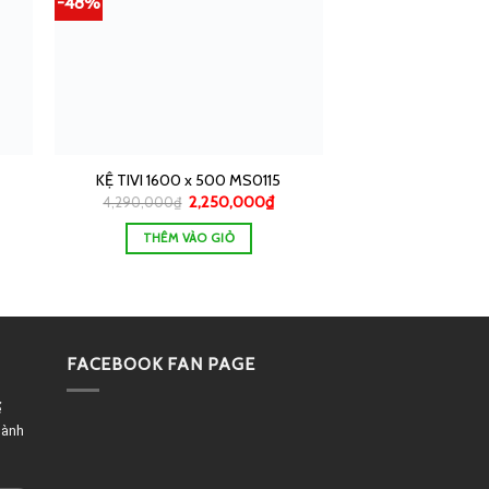
-48%
KỆ TIVI 1600 x 500 MS0115
2,250,000
₫
4,290,000
₫
THÊM VÀO GIỎ
FACEBOOK FAN PAGE
ể
dành