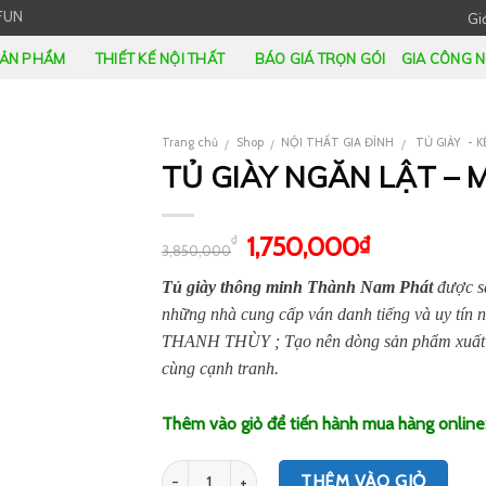
FUN
Giớ
ẢN PHẨM
THIẾT KẾ NỘI THẤT
BÁO GIÁ TRỌN GÓI
GIA CÔNG N
Trang chủ
Shop
NỘI THẤT GIA ĐÌNH
TỦ GIÀY - K
/
/
/
TỦ GIÀY NGĂN LẬT – 
1,750,000
₫
₫
3,850,000
Tủ giày thông minh Thành Nam Phát
được 
những nhà cung cấp ván danh tiếng và uy 
THANH THÙY ; Tạo nên dòng sản phẩm xuất sắ
cùng cạnh tranh.
Thêm vào giỏ để tiến hành mua hàng online
Số lượng
THÊM VÀO GIỎ