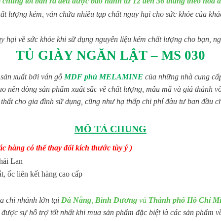
chúng tôi bán ra đều được bảo hành từ 12 đến 36 tháng theo hóa
t lượng kém, ván chứa nhiều tạp chất nguy hại cho sức khỏe của khách
 hại về sức khỏe khi sữ dụng nguyên liệu kém chất lượng cho bạn, ng
TỦ GIÀY NGĂN LẬT – MS 030
sản xuất bởi ván gỗ
MDF phủ MELAMINE
của những nhà cung cấp 
ng sản phẩm xuất sắc về chất lượng, mẫu mã và giá thành vô cùn
i thất cho gia đình sữ dụng, cũng như hạ thấp chi phí đàu tư ban đầu
MÔ TẢ CHUNG
c hàng có thể thay đổi kích thước tùy ý )
hái Lan
ắt, ốc liên kết hàng cao cấp
a chi nhánh lớn tại
Đà Nẵng
,
Bình Dương
và
Thành phố Hồ Chí M
được sự hỗ trợ tốt nhất khi mua sản phẩm đặc biệt là các sản phẩm về