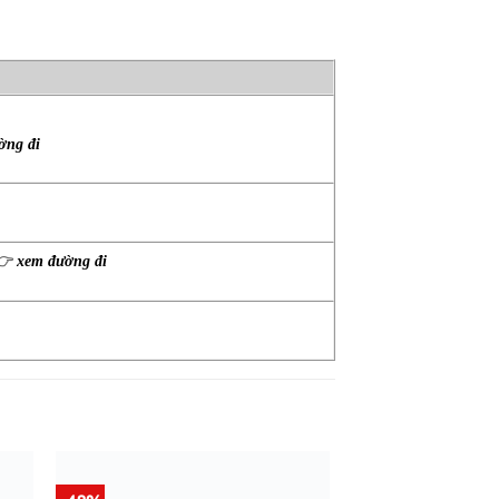
ờng đi
👉
xem đường đi