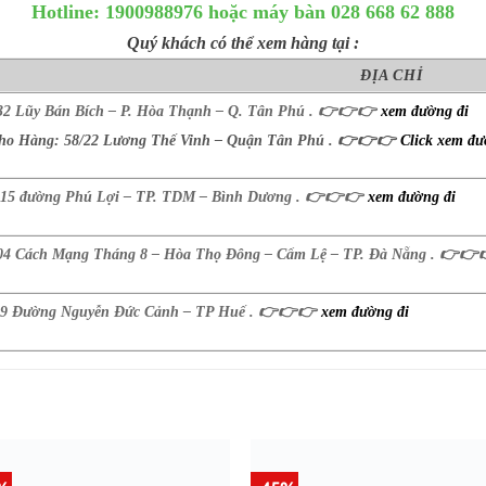
Hotline: 1900988976 hoặc máy bàn 028 668 62 888
Quý khách có thể xem hàng tại :
ĐỊA CHỈ
32 Lũy Bán Bích – P. Hòa Thạnh – Q. Tân Phú .
👉
👉
👉
xem đường đi
ho Hàng: 58/22 Lương Thế Vinh – Quận Tân Phú .
👉
👉
👉
Click xem đư
15 đường Phú Lợi – TP. TDM – Bình Dương .
👉
👉
👉
xem đường đi
04 Cách Mạng Tháng 8 – Hòa Thọ Đông – Cẩm Lệ – TP. Đà Nẵng .
👉
👉
9 Đường Nguyễn Đức Cảnh – TP Huế .
👉
👉
👉
xem đường đi