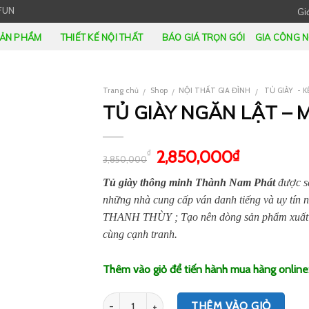
FUN
Giớ
ẢN PHẨM
THIẾT KẾ NỘI THẤT
BÁO GIÁ TRỌN GÓI
GIA CÔNG N
Trang chủ
Shop
NỘI THẤT GIA ĐÌNH
TỦ GIÀY - K
/
/
/
TỦ GIÀY NGĂN LẬT – 
2,850,000
₫
₫
3,850,000
Tủ giày thông minh Thành Nam Phát
được 
những nhà cung cấp ván danh tiếng và uy 
THANH THÙY ; Tạo nên dòng sản phẩm xuất sắ
cùng cạnh tranh.
Thêm vào giỏ để tiến hành mua hàng online
Số lượng
THÊM VÀO GIỎ