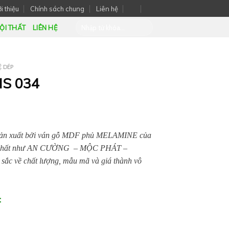
i thiệu
Chính sách chung
Liên hệ
ỘI THẤT
LIÊN HỆ
Ệ DÉP
MS 034
sản xuất bởi ván gỗ MDF phủ MELAMINE của
tín nhất như AN CƯỜNG – MỘC PHÁT –
c về chất lượng, mẫu mã và giá thành vô
: