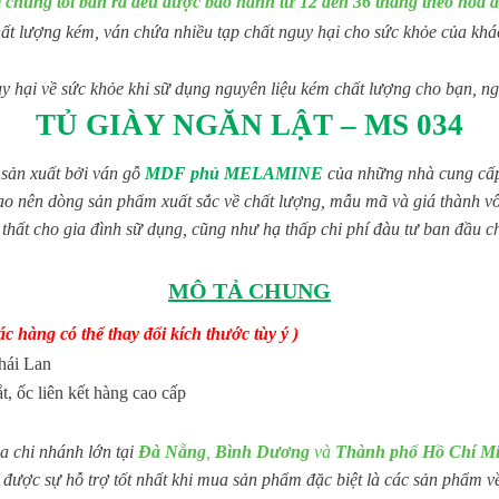
chúng tôi bán ra đều được bảo hành từ 12 đến 36 tháng theo hóa
t lượng kém, ván chứa nhiều tạp chất nguy hại cho sức khỏe của khách
 hại về sức khỏe khi sữ dụng nguyên liệu kém chất lượng cho bạn, ng
TỦ GIÀY NGĂN LẬT – MS 034
sản xuất bởi ván gỗ
MDF phủ MELAMINE
của những nhà cung cấp 
ng sản phẩm xuất sắc về chất lượng, mẫu mã và giá thành vô cùn
i thất cho gia đình sữ dụng, cũng như hạ thấp chi phí đàu tư ban đầu
MÔ TẢ CHUNG
c hàng có thể thay đổi kích thước tùy ý )
hái Lan
ắt, ốc liên kết hàng cao cấp
a chi nhánh lớn tại
Đà Nẵng
,
Bình Dương
và
Thành phố Hồ Chí M
được sự hỗ trợ tốt nhất khi mua sản phẩm đặc biệt là các sản phẩm về