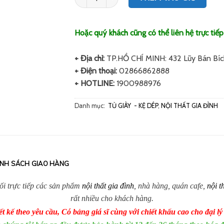
Hoặc quý khách cũng có thể liên hệ trực tiếp
+ Địa chỉ:
TP.HỒ CHÍ MINH: 432 Lũy Bán Bíc
+ Điện thoại:
02866862888
+ HOTLINE:
1900988976
Danh mục:
TỦ GIÀY - KỆ DÉP
,
NỘI THẤT GIA ĐÌNH
ÍNH SÁCH GIAO HÀNG
hối trực tiếp các sản phẩm
nội thất gia đình
, nhà hàng, quán cafe,
nội t
rất nhiều cho khách hàng.
t kế theo yêu cầu, Có bảng giá sĩ cùng với chiết khấu cao cho đại lý