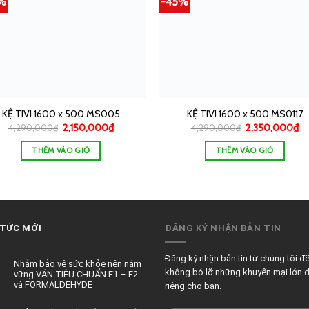
%
-45%
KỆ TIVI 1600 x 500 MS005
KỆ TIVI 1600 x 500 MS0117
2,150,000
₫
2,350,000
₫
4,290,000
₫
4,290,000
₫
THÊM VÀO GIỎ
THÊM VÀO GIỎ
 TỨC MỚI
ĐĂNG KÝ NHẬN BẢN TIN
Đăng ký nhận bản tin từ chúng tôi đ
Nhằm bảo vệ sức khỏe nên nắm
không bỏ lỡ những khuyến mại lớn 
vững VÁN TIÊU CHUẨN E1 – E2
và FORMALDEHYDE
riêng cho bạn.