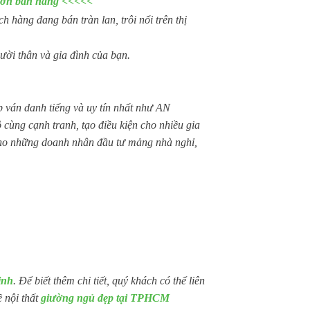
 đơn bán hàng <<<<<
 hàng đang bán tràn lan, trôi nổi trên thị
ười thân và gia đình của bạn.
ván danh tiếng và uy tín nhất như AN
g cạnh tranh, tạo điều kiện cho nhiều gia
 cho những doanh nhân đầu tư mảng nhà nghỉ,
inh
. Để biết thêm chi tiết, quý khách có thể liên
 nội thất
giường ngủ đẹp tại TPHCM