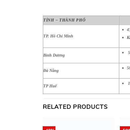
TỈNH – THÀNH PHỐ
4
TP. Hồ Chí Minh
K
5
Bình Dương
5
Đà Nẵng
1
TP Huế
RELATED PRODUCTS