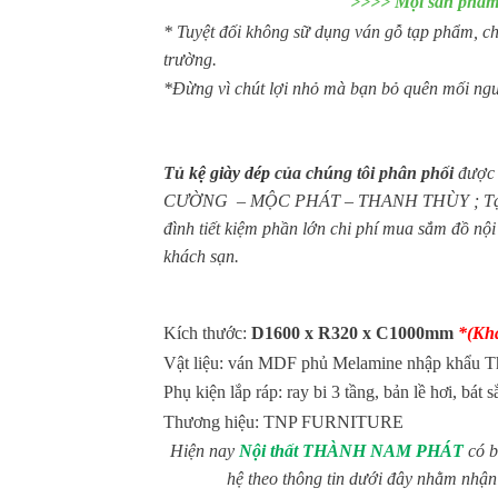
>>>> Mọi sản phẩm 
* Tuyệt đối không sữ dụng ván gỗ tạp phẩm, chấ
trường.
*Đừng vì chút lợi nhỏ mà bạn bỏ quên mối nguy
Tủ
kệ giày dép
của chúng tôi phân phối
được 
CƯỜNG – MỘC PHÁT – THANH THÙY ; Tạo nên dò
đình tiết kiệm phần lớn chi phí mua sắm đồ nộ
khách sạn.
Kích thước:
D1600 x R320 x C1000mm
*(Khá
Vật liệu: ván MDF phủ Melamine nhập khẩu T
Phụ kiện lắp ráp: ray bi 3 tầng, bản lề hơi, bát s
Thương hiệu: TNP FURNITURE
Hiện nay
Nội thất THÀNH NAM PHÁT
có b
hệ theo thông tin dưới đây nhằm nhận 