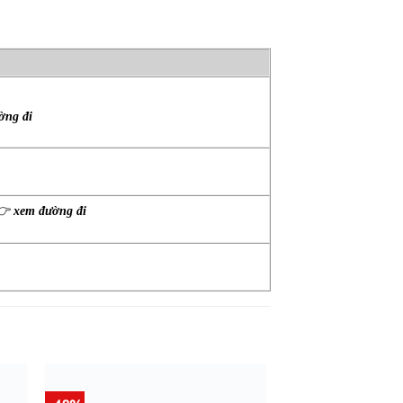
ờng đi
👉
xem đường đi