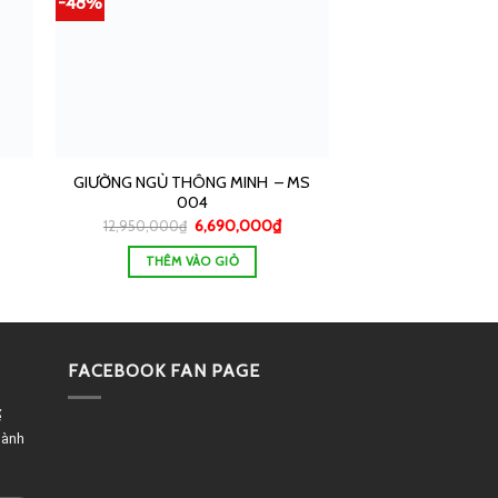
-48%
GIƯỜNG NGỦ THÔNG MINH – MS
004
6,690,000
₫
12,950,000
₫
THÊM VÀO GIỎ
FACEBOOK FAN PAGE
ể
dành