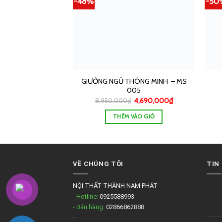
-48%
-50
GIƯỜNG NGỦ THÔNG MINH – MS
005
4,690,000
₫
8,950,000
₫
THÊM VÀO GIỎ
VỀ CHÚNG TÔI
TIN
NỘI THẤT THÀNH NAM PHÁT
- Hotline:
0925588993
- Bán hàng:
02866862888
-