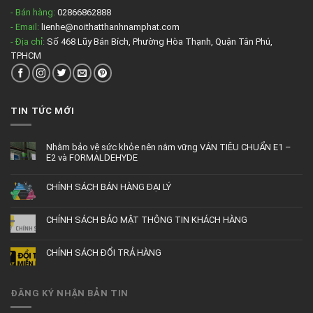
- Bán hàng:
02866862888
- Email:
lienhe@noithatthanhnamphat.com
- Địa chỉ:
Số 468 Lũy Bán Bích, Phường Hòa Thạnh, Quận Tân Phú,
TPHCM
TIN TỨC MỚI
Nhằm bảo vệ sức khỏe nên nắm vững VÁN TIÊU CHUẨN E1 –
E2 và FORMALDEHYDE
CHÍNH SÁCH BÁN HÀNG ĐẠI LÝ
CHÍNH SÁCH BẢO MẬT THÔNG TIN KHÁCH HÀNG
CHÍNH SÁCH ĐỔI TRẢ HÀNG
ĐĂNG KÝ NHẬN BẢN TIN