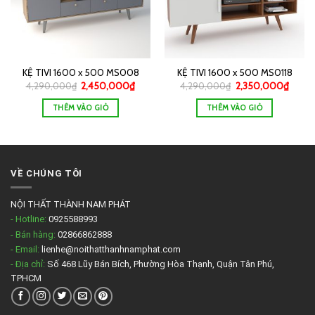
KỆ TIVI 1600 x 500 MS008
KỆ TIVI 1600 x 500 MS0118
4,290,000
₫
2,450,000
₫
4,290,000
₫
2,350,000
₫
THÊM VÀO GIỎ
THÊM VÀO GIỎ
VỀ CHÚNG TÔI
NỘI THẤT THÀNH NAM PHÁT
- Hotline:
0925588993
- Bán hàng:
02866862888
- Email:
lienhe@noithatthanhnamphat.com
- Địa chỉ:
Số 468 Lũy Bán Bích, Phường Hòa Thạnh, Quận Tân Phú,
TPHCM