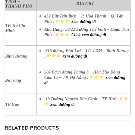
TỈNH –
ĐỊA CHỈ
THÀNH PHỐ
432 Lũy Bán Bích – P. Hòa Thạnh – Q. Tân
Phú .
xem đường đi
TP. Hồ Chí
Kho Hàng: 58/22 Lương Thế Vinh – Quận Tân
Minh
Phú .
Click xem đường đi
515 đường Phú Lợi – TP. TDM – Bình Dương
Bình Dương
.
xem đường đi
504 Cách Mạng Tháng 8 – Hòa Thọ Đông –
Cẩm Lệ – TP. Đà Nẵng .
xem đường
Đà Nẵng
đi
19 Đường Nguyễn Đức Cảnh – TP Huế .
TP Huế
xem đường đi
RELATED PRODUCTS