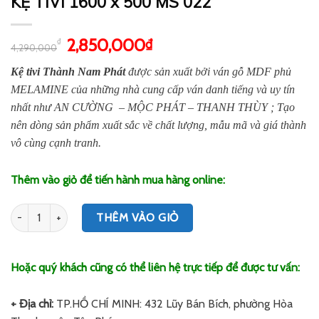
KỆ TIVI 1600 x 500 MS 022
2,850,000
₫
₫
4,290,000
Kệ tivi Thành Nam Phát
được sản xuất bởi ván gỗ MDF phủ
MELAMINE của những nhà cung cấp ván danh tiếng và uy tín
nhất như AN CƯỜNG – MỘC PHÁT – THANH THÙY ; Tạo
nên dòng sản phẩm xuất sắc về chất lượng, mẫu mã và giá thành
vô cùng cạnh tranh.
Thêm vào giỏ để tiến hành mua hàng online:
Số lượng
THÊM VÀO GIỎ
Hoặc quý khách cũng có thể liên hệ trực tiếp để được tư vấn:
+ Địa chỉ:
TP.HỒ CHÍ MINH: 432 Lũy Bán Bích, phường Hòa