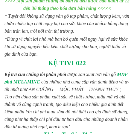
>>>> Mọi sản phẩm chúng tôi bán ra đều được bảo hành từ 12
đến 36 tháng theo hóa đơn bán hàng <<<<<
* Tuyệt đối không sữ dụng ván gỗ tạp phẩm, chất lượng kém, ván
chứa nhiều tạp chất nguy hại cho sức khỏe của khách hàng đang
bán tràn lan, trôi nổi trên thị trường.
*Đừng vì chút lợi nhỏ mà bạn bỏ quên mối nguy hại về sức khỏe
khi sữ dụng nguyên liệu kém chất lượng cho bạn, người thân và
gia đình của bạn.
KỆ TIVI 022
Kệ tivi của chúng tôi phân phối
được sản xuất bởi ván gỗ
MDF
phủ MELAMINE
của những nhà cung cấp ván danh tiếng và uy
tín nhất như AN CƯỜNG – MỘC PHÁT – THANH THÙY ;
Tạo nên dòng sản phẩm xuất sắc về chất lượng, mẫu mã và giá
thành vô cùng cạnh tranh, tạo điều kiện cho nhiều gia đình tiết
kiệm phần lớn chi phí mua sắm đồ nội thất cho gia đình sữ dụng,
cũng như hạ thấp chi phí đàu tư ban đầu cho những doanh nhân
đầu tư mảng nhà nghỉ, khách sạn’