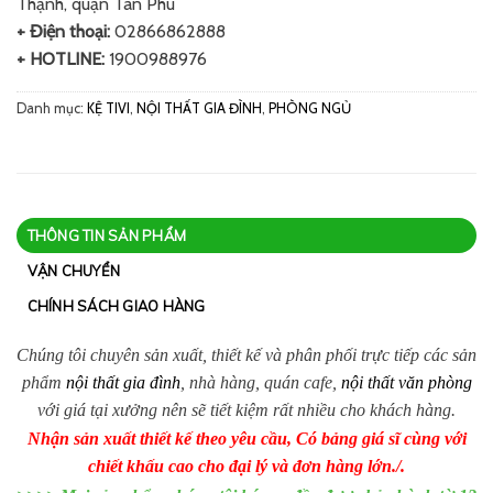
Thạnh, quận Tân Phú
+ Điện thoại:
02866862888
+ HOTLINE:
1900988976
Danh mục:
KỆ TIVI
,
NỘI THẤT GIA ĐÌNH
,
PHÒNG NGỦ
THÔNG TIN SẢN PHẨM
VẬN CHUYỂN
CHÍNH SÁCH GIAO HÀNG
Chúng tôi chuyên sản xuất, thiết kế và phân phối trực tiếp các sản
phẩm
nội thất gia đình
, nhà hàng, quán cafe,
nội thất văn phòng
với giá tại xưởng nên sẽ tiết kiệm rất nhiều cho khách hàng.
Nhận sản xuất thiết kế theo yêu cầu, Có bảng giá sĩ cùng với
chiết khấu cao cho đại lý và đơn hàng lớn./.