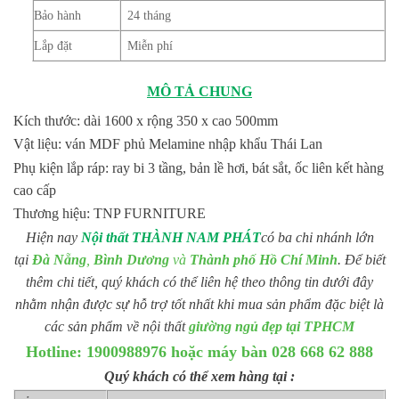
Bảo hành
24 tháng
Lắp đặt
Miễn phí
MÔ TẢ CHUNG
Kích thước: dài 1600 x rộng 350 x cao 500mm
Vật liệu: ván MDF phủ Melamine nhập khẩu Thái Lan
Phụ kiện lắp ráp: ray bi 3 tầng, bản lề hơi, bát sắt, ốc liên kết hàng
cao cấp
Thương hiệu: TNP FURNITURE
Hiện nay
Nội thất THÀNH NAM PHÁT
có ba chi nhánh lớn
tại
Đà Nẵng
,
Bình Dương
và
Thành phố Hồ Chí Minh
. Để biết
thêm chi tiết, quý khách có thể liên hệ theo thông tin dưới đây
nhằm nhận được sự hỗ trợ tốt nhất khi mua sản phẩm đặc biệt là
các sản phẩm về nội thất
giường ngủ đẹp tại TPHCM
Hotline: 1900988976 hoặc máy bàn 028 668 62 888
Quý khách có thể xem hàng tại :