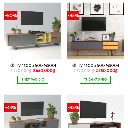
-50%
-45%
KỆ TIVI 1600 x 500 MS001
KỆ TIVI 1600 x 500 MS004
5,290,000
₫
2,650,000
₫
4,290,000
₫
2,350,000
₫
THÊM VÀO GIỎ
THÊM VÀO GIỎ
-43%
-45%